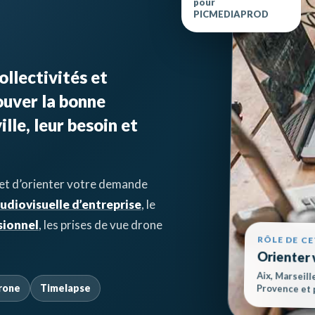
pour
PICMEDIAPROD
llectivités et
ouver la bonne
ille, leur besoin et
rmet d’orienter votre demande
udiovisuelle d’entreprise
, le
sionnel
, les prises de vue drone
RÔLE DE C
Orienter 
Aix, Marseill
rone
Timelapse
Provence et p