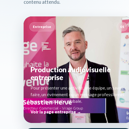
contenu attendu.
Entreprise
01
Production audiovisuelle
entreprise
Pour présenter une activité, une équipe, un savoir-
faire, un événement ou un message professionnel
avec une approche globale.
Voir la page entreprise →