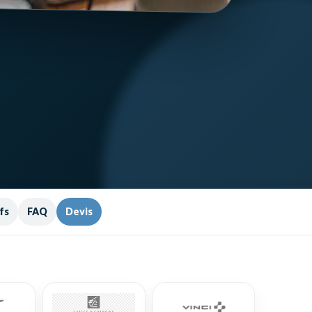
fs
FAQ
Devis