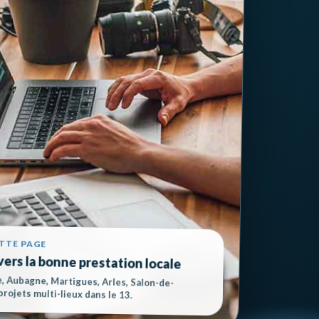
ETTE PAGE
vers la bonne prestation locale
e, Aubagne, Martigues, Arles, Salon-de-
rojets multi-lieux dans le 13.