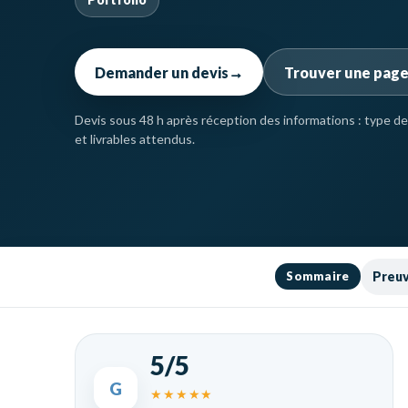
Demander un devis
→
Trouver une page
Devis sous 48 h après réception des informations : type de 
et livrables attendus.
Preu
Sommaire
5/5
G
★★★★★