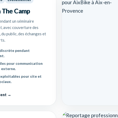
à The Camp
endant un séminaire
l, avec couverture des
 du public, des échanges et
rts.
discrète pendant
nt.
iles pour communication
t externe.
xploitables pour site et
ociaux.
lient →