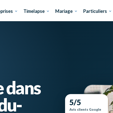
prises
Timelapse
Mariage
Particuliers
e dans
du-
5/5
Avis clients Google