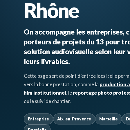
Rhône
On accompagne les entreprises, co
porteurs de projets du 13 pour tr
solution audiovisuelle selon leur v
leurs livrables.
Cette page sert de point d’entrée local : elle pe
vers la bonne prestation, comme la
production a
film institutionnel
, le
reportage photo profes
ou le suivi de chantier.
Entreprise
Aix-en-Provence
Marseille
D
Portfolio