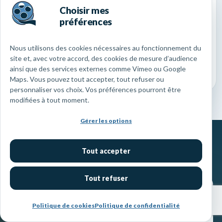
Choisir mes
Saint-Étienne
(Loire)
préférences
Ces villes, chacune à leur manière, constituent
Nous utilisons des cookies nécessaires au fonctionnement du
d’importants pôles culturels, économiques et
site et, avec votre accord, des cookies de mesure d’audience
touristiques
ainsi que des services externes comme Vimeo ou Google
Maps. Vous pouvez tout accepter, tout refuser ou
personnaliser vos choix. Vos préférences pourront être
modifiées à tout moment.
Gérer les options
Tout accepter
Tout refuser
Nous contacter pour
Sommaire
Simulateur
Politique de cookies
Politique de confidentialité