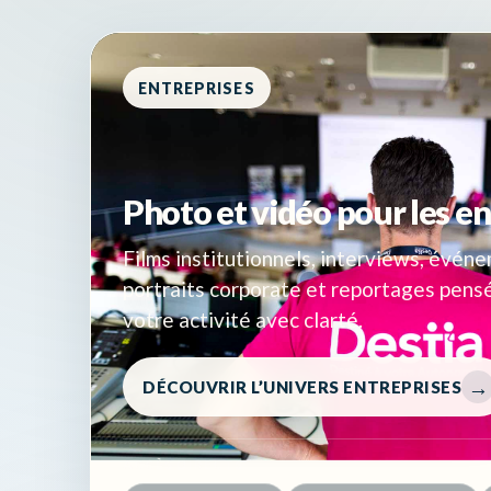
ENTREPRISES
Photo et vidéo pour les en
Films institutionnels, interviews, évén
portraits corporate et reportages pens
votre activité avec clarté.
DÉCOUVRIR L’UNIVERS ENTREPRISES
ACCÈS DIRECTS