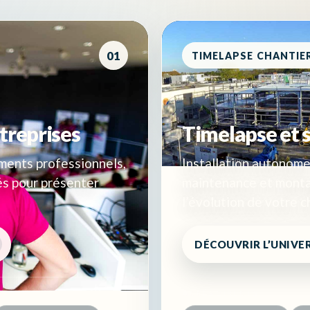
01
TIMELAPSE CHANTIE
treprises
Timelapse et s
ements professionnels,
Installation autonome
és pour présenter
maintenance et monta
l’évolution de votre c
DÉCOUVRIR L’UNIVE
ACCÈS DIRECTS