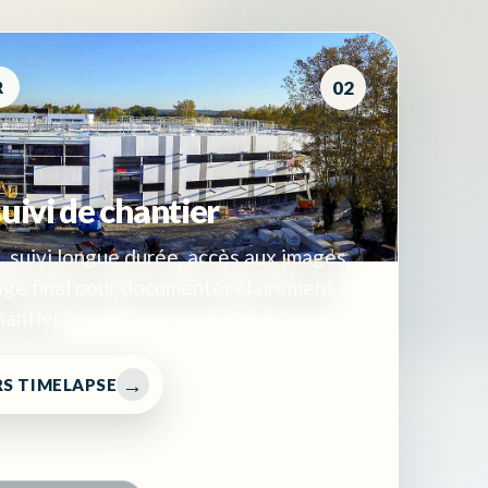
02
R
uivi de chantier
, suivi longue durée, accès aux images,
ge final pour documenter clairement
hantier.
RS TIMELAPSE