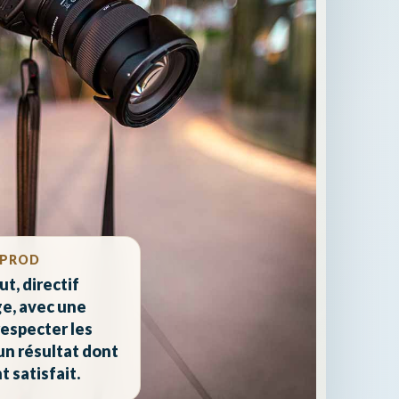
APROD
ut, directif
ge, avec une
respecter les
 un résultat dont
 satisfait.