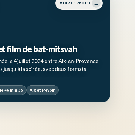
→
VOIR LE PROJET
et film de bat-mitsvah
mée le 4 juillet 2024 entre Aix-en-Provence
s jusqu’à la soirée, avec deux formats
de 46 min 36
Aix et Peypin