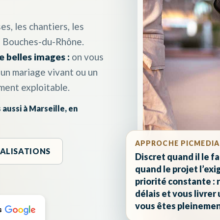
 les chantiers, les
es Bouches-du-Rhône.
e belles images :
on vous
, un mariage vivant ou un
ment exploitable.
aussi à Marseille, en
APPROCHE PICMEDI
ÉALISATIONS
Discret quand il le fa
quand le projet l’exi
priorité constante : 
délais et vous livrer
vous êtes pleinement
s