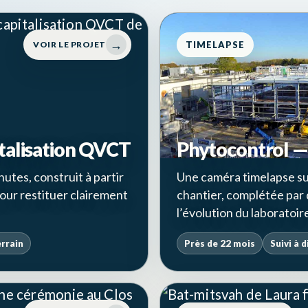
→
VOIR LE PROJET
TIMELAPSE
talisation QVCT
Phytocontrol — 
nutes, construit à partir
Une caméra timelapse sui
pour restituer clairement
chantier, complétée par
l’évolution du laboratoir
rrain
Près de 22 mois
Suivi à 