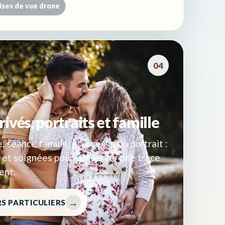
ises de vue drone
04
vés, portraits et famille
 séance famille, grossesse ou portrait :
 et soignées pour conserver une trace
ent.
RS PARTICULIERS