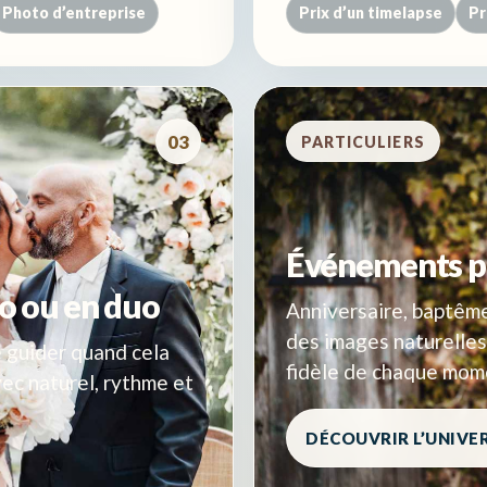
Photo d’entreprise
Prix d’un timelapse
Pr
03
PARTICULIERS
Événements pri
o ou en duo
Anniversaire, baptême,
des images naturelles
e guider quand cela
fidèle de chaque mom
vec naturel, rythme et
DÉCOUVRIR L’UNIVE