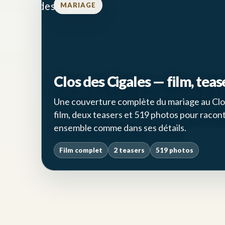
MARIAGE
Clos des Cigales — film, teas
Une couverture complète du mariage au Clos
film, deux teasers et 519 photos pour racont
ensemble comme dans ses détails.
Film complet
2 teasers
519 photos