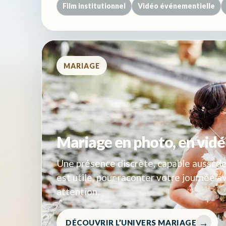
Film institutionnel
Vidéo événementielle
MARIAGE
Mariage en photo, en vidé
Une présence discrète, capable aussi d
est utile, pour raconter votre journée a
attention.
DÉCOUVRIR L’UNIVERS MARIAGE