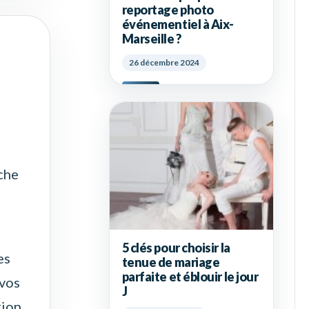
reportage photo
événementiel à Aix-
Marseille ?
26 décembre 2024
che
5 clés pour choisir la
es
tenue de mariage
parfaite et éblouir le jour
 vos
J
tion