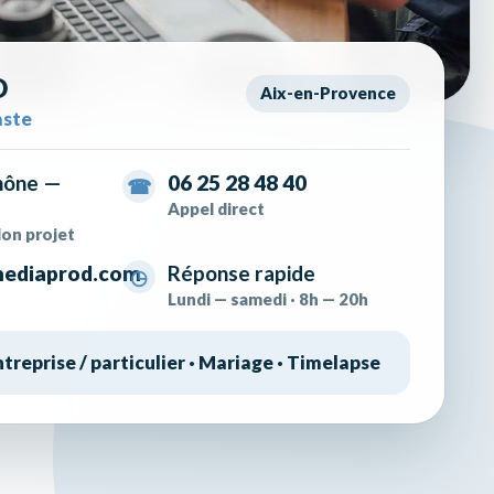
D
Aix-en-Provence
rojets photo et vidéo à Aix-en-Provence, pour les ent
aste
hône —
06 25 28 48 40
☎
Appel direct
on projet
mediaprod.com
Réponse rapide
◷
Lundi — samedi · 8h — 20h
treprise / particulier · Mariage · Timelapse