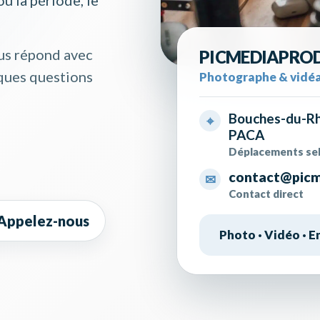
ous répond avec
PICMEDIAPRO
lques questions
PicMediaProd prépare ses p
Photographe & vidé
Bouches-du-R
⌖
PACA
Déplacements sel
contact@pic
✉
Contact direct
 Appelez-nous
Photo · Vidéo · En