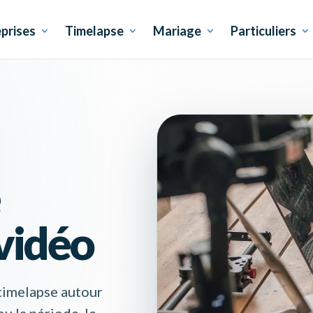
prises
Timelapse
Mariage
Particuliers
 vidéo
 timelapse autour
ou la période, le