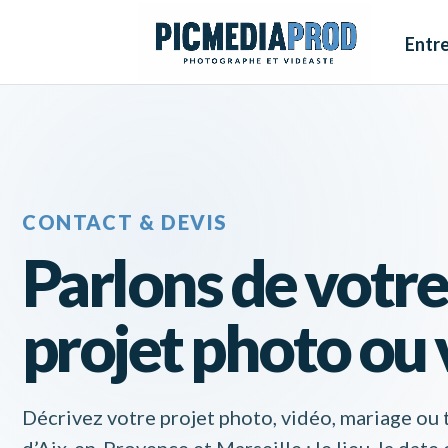
Entre
CONTACT & DEVIS
Parlons de votre
projet photo ou
Décrivez votre projet photo, vidéo, mariage ou
d’Aix-en-Provence et Marseille : le lieu, la date 